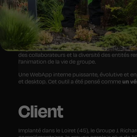
Le groupe souhaitait moderniser sa communicati
des collaborateurs et la diversité des entités r
l'animation de la vie de groupe.
Une WebApp interne puissante, évolutive et e
un vé
et desktop. Cet outil a été pensé comme
Client
Implanté dans le Loiret (45), le Groupe J. Rich
complémentaires, le groupe emploie plus de 160 