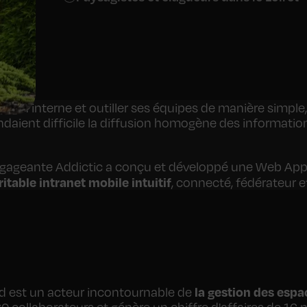
on interne et outiller ses équipes de manière simple, 
endaient difficile la diffusion homogène des informations
ngageante Addictic a conçu et développé une Web Appl
ritable intranet mobile intuitif
, connecté, fédérateur e
la gestion des espa
ard est un acteur incontournable de
collaborateurs et génère un chiffre d'affaires de 16 mil