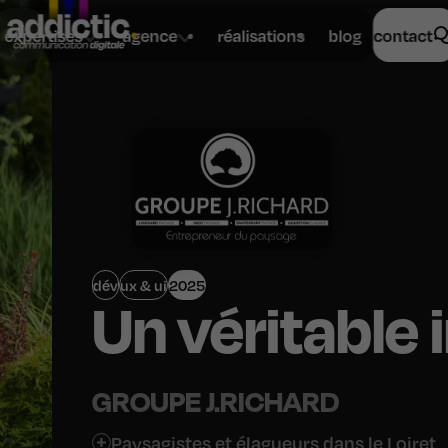
expertises
agence
réalisations
blog
contact
dév
ux & ui
2025
Un véritable 
GROUPE J.RICHARD
Paysagistes et élagueurs dans le Loiret