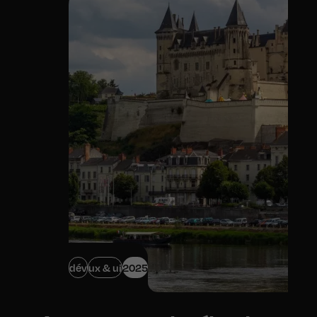
dév
ux & ui
2025