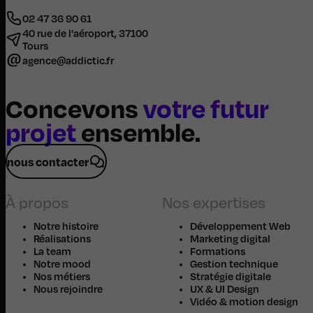
02 47 36 90 61
40 rue de l'aéroport, 37100
Tours
agence@addictic.fr
Concevons
votre futur
projet
ensemble.
nous contacter
À propos
Nos expertises
Notre histoire
Développement Web
Réalisations
Marketing digital
La team
Formations
Notre mood
Gestion technique
Nos métiers
Stratégie digitale
Nous rejoindre
UX & UI Design
Vidéo & motion design