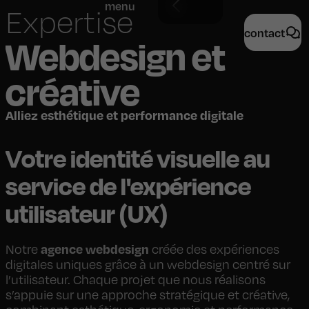
menu
Expertise
contact
Webdesign et
créative
Alliez esthétique et performance digitale
Votre identité visuelle au
service de l'expérience
utilisateur (UX)
agence webdesign
Notre
créée des expériences
digitales uniques grâce à un webdesign centré sur
l’utilisateur. Chaque projet que nous réalisons
s’appuie sur une approche stratégique et créative,