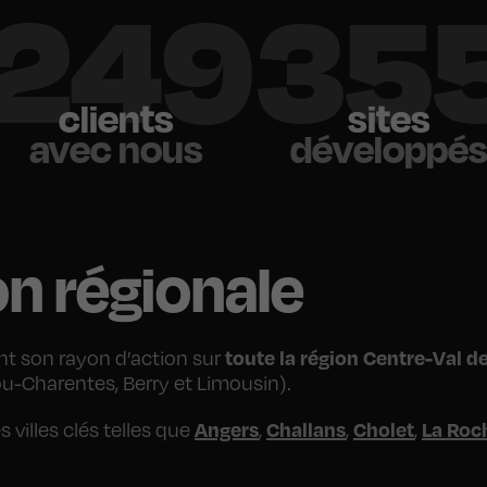
350
50
clients
sites
avec nous
développé
n régionale
toute la région Centre-Val de
nt son rayon d’action sur
ou-Charentes, Berry et Limousin).
Angers
Challans
Cholet
La Roc
villes clés telles que
,
,
,