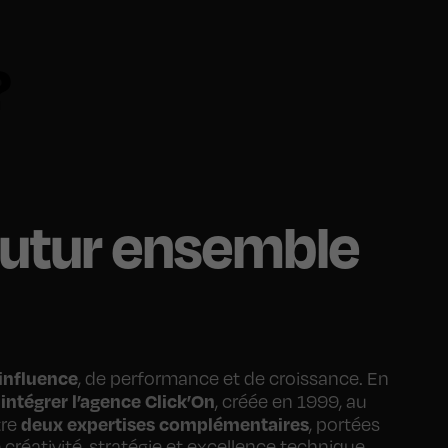
?
 futur ensemble
’influence
, de performance et de croissance. En
intégrer l’agence Click’On
’
, créée en 1999, au
deux expertises complémentaires
tre
, portées
réativité, stratégie et excellence technique.