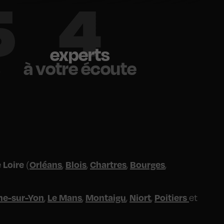
0
6
experts
s
à votre écoute
 Loire
Orléans
Blois
Chartres
Bourges
(
,
,
,
,
he-sur-Yon
Le Mans
Montaigu
Niort
Poitiers
,
,
,
,
et