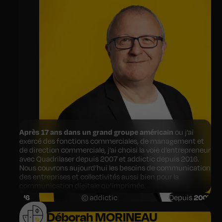
Après 17 ans dans un grand groupe américain
ou j’ai
exercé des fonctions commerciales, de management et
de direction commerciale, j’ai choisi la voie d’entrepreneur
avec Quadrilaser depuis 2007 et addictic depuis 2016.
Nous couvrons aujourd’hui les besoins de communication
des entreprises et collectivités aussi bien pour la
communication digitale qu'imprimée.
1
/6
© addictic
Depuis
2007
L’équipe d’addictic est maintenant devenue une agence
de référence en Digitale dans la région Centre Val de Loire
Déborah MORINEAU
grâce à l’excellence de son équipe.