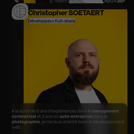
2
/6
© addictic
Depuis
2021
des perspectives de développement au cœur d’
une
entreprise dynamique
.
Christopher SOETAERT
Développeur Full-stack
A la suite de 8 ans d'expériences dans le
management
commercial
et 2 ans en
auto-entreprise
dans la
photographie
, je me suis orienté dans le développement
web.