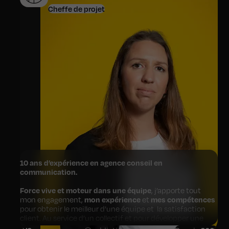
Cheffe de projet
Entreprendre est une aventure collective.
10 ans d’expérience en agence conseil en
communication.
Force vive et moteur dans une équipe
, j’apporte tout
mon engagement,
mon expérience
et
mes compétences
pour obtenir le meilleur d’une équipe et la satisfaction
client. Au service d’un collectif et pour développer une
ambition commune, je recherche des défis à relever et