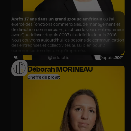
Après 17 ans dans un grand groupe américain
ou j’ai
exercé des fonctions commerciales, de management et
de direction commerciale, j’ai choisi la voie d’entrepreneur
avec Quadrilaser depuis 2007 et addictic depuis 2016.
Nous couvrons aujourd’hui les besoins de communication
des entreprises et collectivités aussi bien pour la
communication digitale qu'imprimée.
1
/6
© addictic
Depuis
2007
L’équipe d’addictic est maintenant devenue une agence
de référence en Digitale dans la région Centre Val de Loire
Déborah MORINEAU
grâce à l’excellence de son équipe.
Cheffe de projet
Entreprendre est une aventure collective.