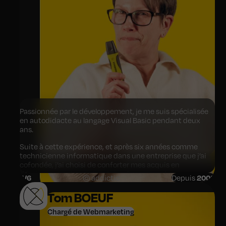
Passionnée par le développement, je me suis spécialisée
en autodidacte au langage Visual Basic pendant deux
ans.
Suite à cette expérience, et après six années comme
technicienne informatique dans une entreprise que j’ai
cofondée, j’ai choisi de conforter mes acquis en
développement en suivant une formation de
4
/6
© addictic
Depuis
2008
développeuse web.
Tom BOEUF
Depuis 2008, j’occupe le poste de développeuse web
fullstack chez Click-On. Ce qui m’anime au quotidien :
me
Chargé de Webmarketing
dépasser et répondre au plus juste aux besoins de nos