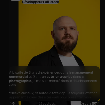
Développeur Full-stack
A la suite de 8 ans d'expériences dans le
management
commercial
et 2 ans en
auto-entreprise
dans la
photographie
, je me suis orienté dans le développement
web.
"Geek"
,
curieux
, et
autodidacte
depuis toujours, c'est en
apprenant à créer des sites web pour présenter mon
travail en photographie que j'ai eu
LE GROS coup de cœur
3
/6
© addictic
Depuis
2018