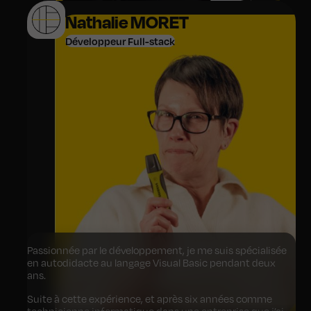
pour cet univers.
Nathalie MORET
Ma formation chez
OpenClassrooms
et mon arrivée en
2016
chez
Addictic
, me confirment que j'ai fait le bon
Développeur Full-stack
choix, j'aurais plaisir de concevoir vos prochaines
applications métiers
,
sites web
et autres
développements sur-mesure
.
Passionnée par le développement, je me suis spécialisée
en autodidacte au langage Visual Basic pendant deux
ans.
Suite à cette expérience, et après six années comme