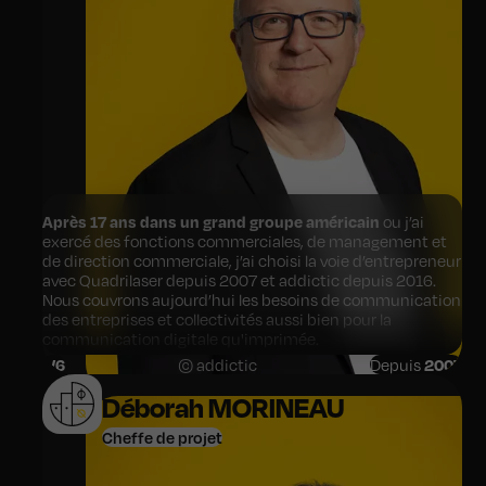
Après 17 ans dans un grand groupe américain
ou j’ai
exercé des fonctions commerciales, de management et
de direction commerciale, j’ai choisi la voie d’entrepreneur
avec Quadrilaser depuis 2007 et addictic depuis 2016.
Nous couvrons aujourd’hui les besoins de communication
des entreprises et collectivités aussi bien pour la
communication digitale qu'imprimée.
1
/6
© addictic
Depuis
2007
L’équipe d’addictic est maintenant devenue une agence
de référence en Digitale dans la région Centre Val de Loire
Déborah MORINEAU
grâce à l’excellence de son équipe.
Cheffe de projet
Entreprendre est une aventure collective.