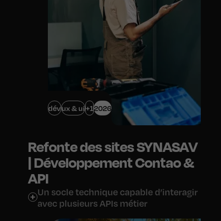
dév
ux & ui
+1
2026
Refonte des sites SYNASAV
| Développement Contao &
API
Un socle technique capable d’interagir
avec plusieurs APIs métier