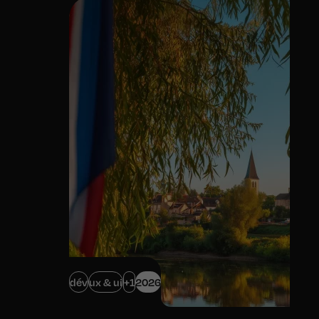
dév
ux & ui
+1
2026