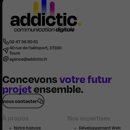
02 47 36 90 61
40 rue de l'aéroport, 37100
Tours
agence@addictic.fr
Concevons
votre futur
projet
ensemble.
nous contacter
À propos
Nos expertises
Notre histoire
Développement Web