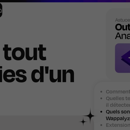
 tout
ies d'un
Comment 
Quelles t
il détecte
Quels son
Wappalyz
Extension