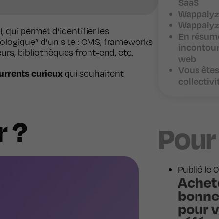
SaaS
Wappalyzer
Wappalyze
, qui permet d’identifier les
En résumé
hnologique” d’un site : CMS, frameworks
incontour
rs, bibliothèques front-end, etc.
web
Vous êtes
urrents curieux
qui souhaitent
collectivi
 ?
Pour
Publié le
Achete
bonne
pour v