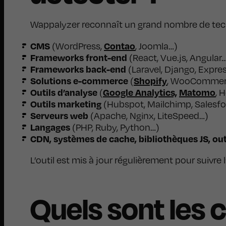
Wappalyzer reconnaît un grand nombre de techn
CMS
Contao
(WordPress,
, Joomla…)
Frameworks front-end
(React, Vue.js, Angular
Frameworks back-end
(Laravel, Django, Expre
Solutions e-commerce
Shopify
(
, WooCommer
Outils d’analyse
Google Analytics,
Matomo
(
, 
Outils marketing
(Hubspot, Mailchimp, Salesfo
Serveurs web
(Apache, Nginx, LiteSpeed…)
Langages
(PHP, Ruby, Python…)
CDN, systèmes de cache, bibliothèques JS, outi
L’outil est mis à jour régulièrement pour suivre
Quels sont les 