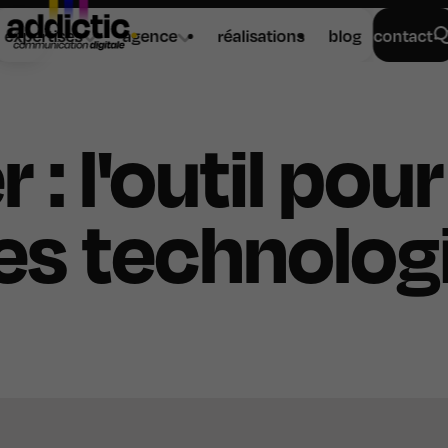
expertises
agence
réalisations
blog
contact
: l'outil pour
les technolog