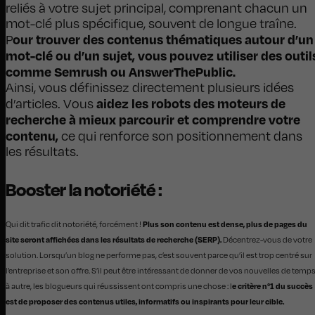
reliés à votre sujet principal, comprenant chacun un
mot-clé plus spécifique, souvent de longue traîne.
our trouver des contenus thématiques autour d’un
P
mot-clé ou d’un sujet, vous pouvez utiliser des outil
comme Semrush ou AnswerThePublic.
Ainsi, vous définissez directement plusieurs idées
aidez les robots des moteurs de
d’articles. Vous
recherche à mieux parcourir et comprendre votre
contenu,
ce qui renforce son positionnement dans
les résultats.
Booster la notoriété :
Plus son contenu est dense, plus de pages du
Qui dit trafic dit notoriété, forcément !
site seront affichées dans les résultats de recherche (SERP).
Décentrez-vous de votre
solution. Lorsqu’un blog ne performe pas, c’est souvent parce qu’il est trop centré sur
l’entreprise et son offre. S’il peut être intéressant de donner de vos nouvelles de temp
e critère n°1 du succès
à autre, les blogueurs qui réussissent ont compris une chose : l
est de proposer des contenus utiles, informatifs ou inspirants pour leur cible.