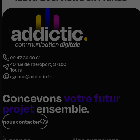
02 47 36 90 61
40 rue de l'aéroport, 37100
Tours
agence@addictic.fr
Concevons
votre futur
projet
ensemble.
nous contacter
À propos
Nos expertises