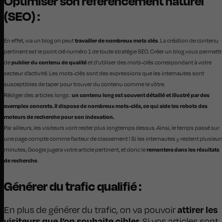
Optimiser son référencement naturel
(SEO) :
travailler de nombreux mots clés
En effet, via un blog on peut
. La création de contenu
pertinent est le point clé numéro 1 de toute stratégie SEO. Créer un blog vous permett
publier du contenu de qualité
de
et d’utiliser des mots-clés correspondant à votre
secteur d’activité. Les mots-clés sont des expressions que les internautes sont
susceptibles de taper pour trouver du contenu comme le vôtre.
un contenu long est souvent détaillé et illustré par des
Rédiger des articles longs :
exemples concrets. Il dispose de nombreux mots-clés, ce qui aide les robots des
moteurs de recherche pour son indexation.
Par ailleurs, les visiteurs vont rester plus longtemps dessus. Ainsi, le temps passé sur
une page compte comme facteur de classement ! Si les internautes y restent plusieur
remontera dans les résultats
minutes, Google jugera votre article pertinent, et donc le
de recherche
.
Générer du trafic qualifié :
attirer les
En plus de générer du trafic, on va pouvoir
visiteurs que l’on souhaite cibler.
Si vos articles sont