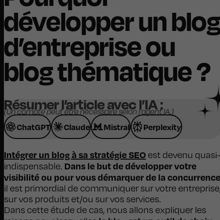
développer un blo
d’entreprise ou
blog thématique ?
Résumer l’article avec l’IA :
(Un compte peut être nécessaire selon l'agent IA.)
ChatGPT
Claude
Mistral
Perplexity
Intégrer un blog à sa stratégie SEO
est devenu quasi
Dans le but de développer votre
indispensable.
visibilité ou pour vous démarquer de la concurrence
il est primordial de communiquer sur votre entreprise
sur vos produits et/ou sur vos services.
Dans cette étude de cas, nous allons expliquer les