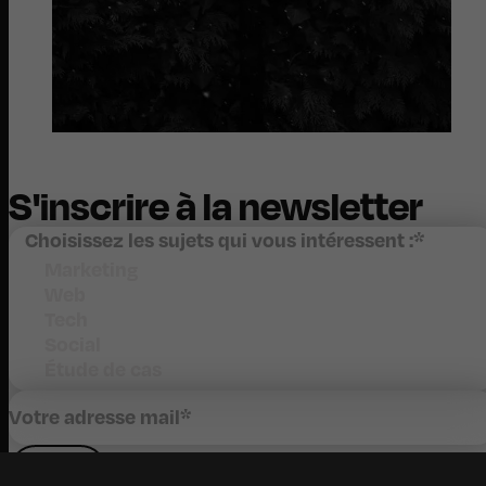
S'inscrire à la newsletter
Choisissez les sujets qui vous intéressent :
*
Marketing
Web
Tech
Social
Étude de cas
Votre adresse mail
*
je m'inscris !