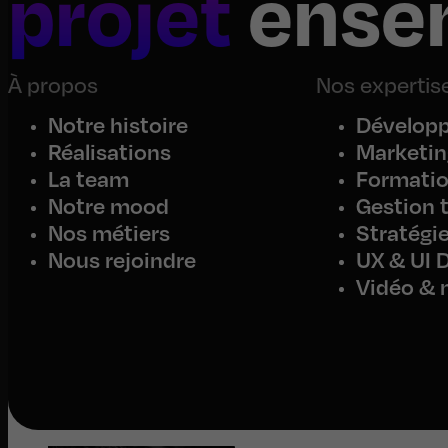
projet
ense
À propos
Nos expertis
Notre histoire
Dévelop
Réalisations
Marketing
La team
Formati
Notre mood
Gestion 
Nos métiers
Stratégie
Nous rejoindre
UX & UI 
Vidéo & 