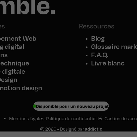
mble.
es
Ressources
pement Web
Blog
 digital
Glossaire mark
ons
F.A.Q.
technique
Livre blanc
 digitale
Design
motion design
Disponible pour un nouveau projet
Mentions légales
Politique de confidentialité
Gestion des coo
© 2026 - Designé par
addictic