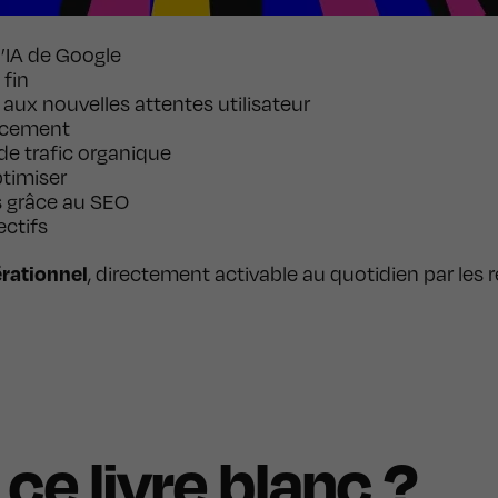
’IA de Google
 fin
x nouvelles attentes utilisateur
encement
de trafic organique
ptimiser
s grâce au SEO
ectifs
érationnel
, directement activable au quotidien par les 
 ce livre blanc ?