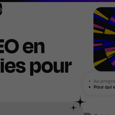
EO en
ies pour
Au progra
Pour qui e