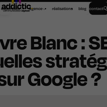
expertises
agence
réalisations
blog
contact
5
vre Blanc : S
lles stratég
sur Google ?