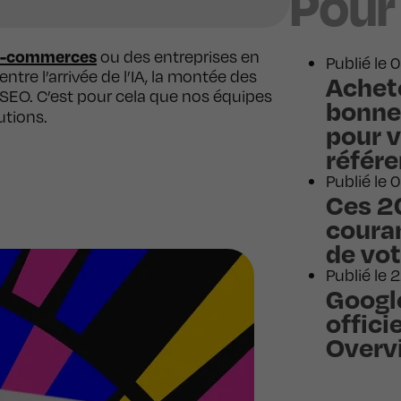
Pour
 e-commerces
ou des entreprises en
Publié le
tre l’arrivée de l’IA, la montée des
Achete
 SEO. C’est pour cela que nos équipes
bonne
utions.
pour v
référ
Publié le
Ces 2
couran
de vot
Publié le 
Googl
offici
Overv