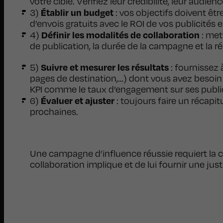
votre cible. Vérifiez leur crédibilité, leur audi
Établir un budget
3)
: vos objectifs doivent êt
d’envois gratuits avec le ROI de vos publicités e
Définir les modalités de collaboration
4)
: met
de publication, la durée de la campagne et la 
Suivre et mesurer les résultats
5)
: fournissez 
pages de destination,…) dont vous avez besoin p
KPI comme le taux d’engagement sur ses publicat
Évaluer et ajuster
6)
: toujours faire un récapit
prochaines.
Une campagne d’influence réussie requiert la c
collaboration implique et de lui fournir une ju
Conclusion