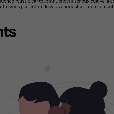
fluence réussie car tout influenceur sérieux cultive l
re offre vous permettra de vous connecter naturelleme
nts