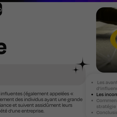
e
Les avan
d’influen
s influentes (également appelées «
Les inco
alement des individus ayant une grande
Comment 
iance et suivent assidûment leurs
stratégie
iété d'une entreprise.
Conclusi