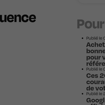
luence
Pour
Publié le
Achet
bonne
pour 
référ
Publié le
Ces 2
couran
de vo
Publié le 
Googl