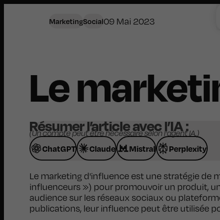
09 Mai 2023
Marketing
Social
Le marketi
Résumer l’article avec l’IA :
(Un compte peut être nécessaire selon l'agent IA.)
ChatGPT
Claude
Mistral
Perplexity
Le marketing d'influence est une stratégie de 
influenceurs ») pour promouvoir un produit, u
audience sur les réseaux sociaux ou plateform
publications, leur influence peut être utilisée 