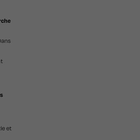
rche
 Dans
nt
es
le et