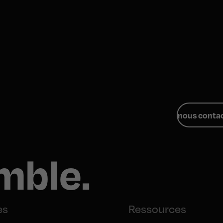
nous conta
mble.
es
Ressources