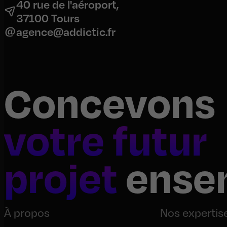
40 rue de l'aéroport,
37100 Tours
agence@addictic.fr
Concevons
votre futur
projet
ense
À propos
Nos expertis