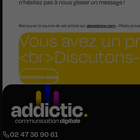
n’hésitez pas à nous glisser un message !
Retrouvez la source de cet article sur
abondance.com
- Photo prov
Vous avez un pro
<br>Discutons-
contactez-nous
02 47 36 90 61