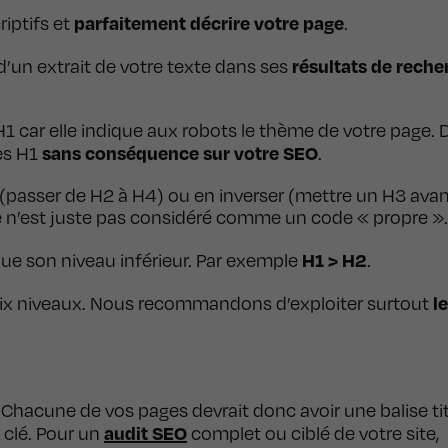
parfaitement décrire votre page
riptifs et
.
résultats de reche
 d’un extrait de votre texte dans ses
 H1 car elle indique aux robots le thème de votre page.
sans conséquence sur votre SEO
ses H1
.
(passer de H2 à H4) ou en inverser (mettre un H3 ava
Ce n’est juste pas considéré comme un code « propre ».
H1 > H2
ue son niveau inférieur. Par exemple
.
l
es six niveaux. Nous recommandons d’exploiter surtout
 Chacune de vos pages devrait donc avoir une balise tit
audit SEO
 clé. Pour un
complet ou ciblé de votre site,