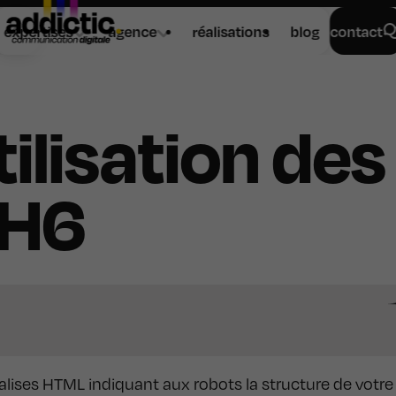
expertises
agence
réalisations
blog
contact
ilisation des
-H6
balises HTML indiquant aux robots la structure de votre