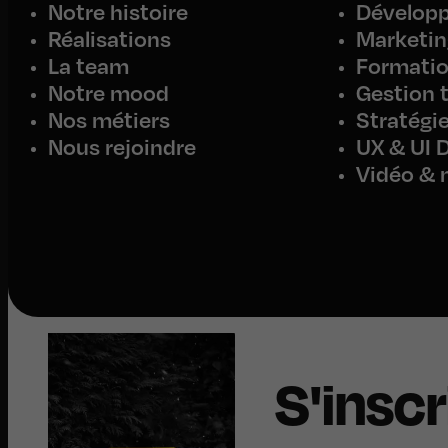
Notre histoire
Dévelop
Réalisations
Marketing
La team
Formati
Notre mood
Gestion 
Nos métiers
Stratégie
Nous rejoindre
UX & UI 
Vidéo & 
S'inscr