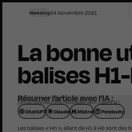
04 Novembre 2021
Marketing
La bonne ut
balises H1
Résumer l’article avec l’IA :
(Un compte peut être nécessaire selon l'agent IA.)
ChatGPT
Claude
Mistral
Perplexity
Les balises « Hn », allant de H1 à H6 sont des 