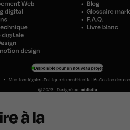
pement Web
Blog
 digital
Glossaire mark
ons
F.A.Q.
technique
Livre blanc
 digitale
Design
motion design
Disponible pour un nouveau projet
Mentions légales
Politique de confidentialité
Gestion des coo
© 2026 - Designé par
addictic
ire à la