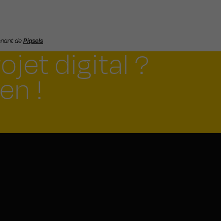
enant de
Piqsels
jet digital ?
en !