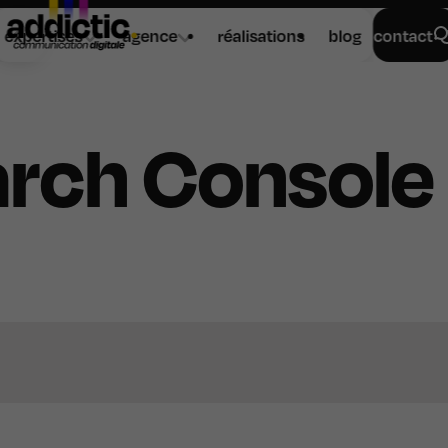
expertises
agence
réalisations
blog
contact
rch Console :