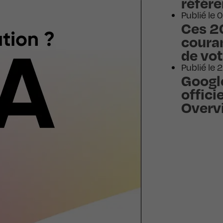
référ
Publié le
Ces 2
couran
de vot
Publié le 
Googl
offici
Overv