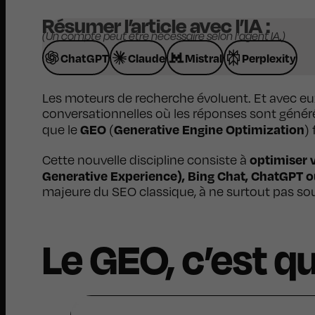
Résumer l’article avec l’IA :
(Un compte peut être nécessaire selon l'agent IA.)
ChatGPT
Claude
Mistral
Perplexity
Les moteurs de recherche évoluent. Et avec eux,
conversationnelles où les réponses sont générées
GEO
Generative Engine Optimization
que le
(
)
optimiser 
Cette nouvelle discipline consiste à
Generative Experience), Bing Chat, ChatGPT o
majeure du SEO classique, à ne surtout pas so
Le GEO, c’est q