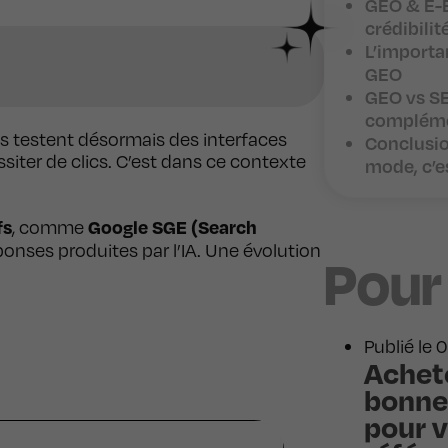
GEO & E-E
crédibilit
L’importa
GEO
GEO vs SE
compléme
es testent désormais des interfaces
Conclusio
ssiter de clics. C’est dans ce contexte
mode, c’e
fs
Google SGE (Search
, comme
ponses produites par l’IA. Une évolution
Pour
Publié le
Achete
bonne
pour v