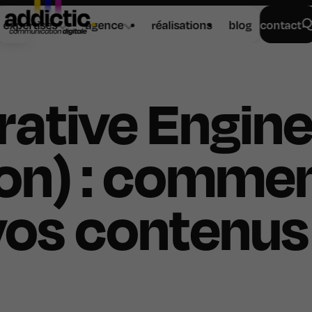
expertises
agence
réalisations
blog
contact
ative Engin
on) : comme
vos contenus