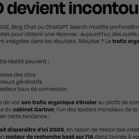
 devient incontou
SGE, Bing Chat ou ChatGPT Search modifie profondém
s sites pour obtenir une réponse : aujourd’hui, des out
trafic org
intégrées dans les résultats. Résultat ? Le
te réalité peuvent :
aisse des clics
teurs génératifs
eilleur taux de conversion
son trafic organique s’éroder
ue de voir
au profit de conc
cabinet Gartner
te du
, l’un des leaders mondiaux de la
er cette tendance :
it disparaître d’ici 2026
, en raison de l’essor des intel
moteur de recherche basé sur l’IA
 un
dans l’année à ven