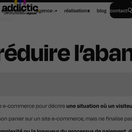
expertises
agence
réalisations
blog
contact
duire l’aban
une situation où un visiteur
 le e-commerce pour décrire
à son panier sur un site e-commerce, mais ne finalise 
omplexité ou la longueur du processus de paiement, de