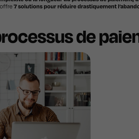
7 solutions pour réduire drastiquement l’aban
offre
e processus de pai