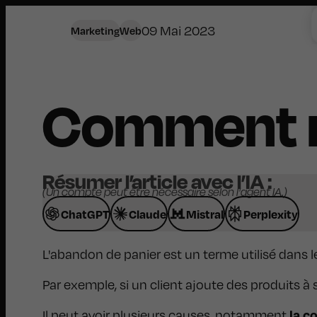
09 Mai 2023
Marketing
Web
Comment ré
Résumer l’article avec l’IA :
(Un compte peut être nécessaire selon l'agent IA.)
ChatGPT
Claude
Mistral
Perplexity
L'abandon de panier est un terme utilisé dans
Par exemple, si un client ajoute des produits 
la c
Il peut avoir plusieurs causes, notamment