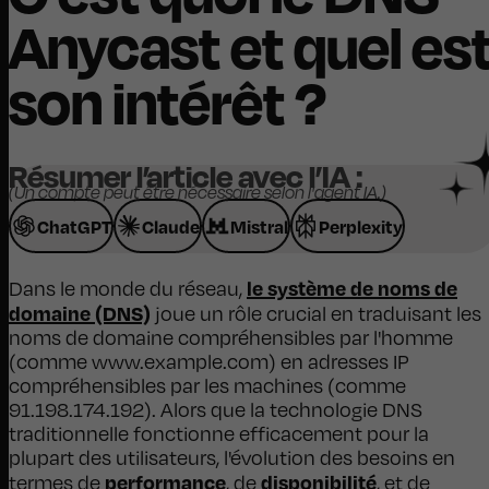
Anycast et quel es
son intérêt ?
Résumer l’article avec l’IA :
(Un compte peut être nécessaire selon l'agent IA.)
ChatGPT
Claude
Mistral
Perplexity
le système de noms de
Dans le monde du réseau,
domaine (DNS)
joue un rôle crucial en traduisant les
noms de domaine compréhensibles par l'homme
(comme www.example.com) en adresses IP
compréhensibles par les machines (comme
91.198.174.192). Alors que la technologie DNS
traditionnelle fonctionne efficacement pour la
plupart des utilisateurs, l'évolution des besoins en
performance
disponibilité
termes de
, de
, et de