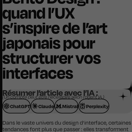
quand l’UX
s’inspire de l’art
japonais pour
structurer vos
interfaces
Résumer l’article avec l’IA :
(Un compte peut être nécessaire selon l'agent IA.)
ChatGPT
Claude
Mistral
Perplexity
Dans le vaste univers du design d’interface, certaines
tendances font plus que passer : elles transforment