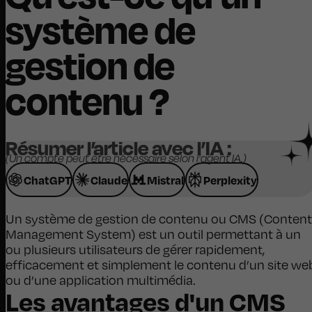
système de
gestion de
contenu ?
Résumer l’article avec l’IA :
(Un compte peut être nécessaire selon l'agent IA.)
ChatGPT
Claude
Mistral
Perplexity
Un système de gestion de contenu ou CMS (Content
Management System) est un outil permettant à un
ou plusieurs utilisateurs de gérer rapidement,
efficacement et simplement le contenu d’un site we
ou d’une application multimédia.
Les avantages d'un CMS