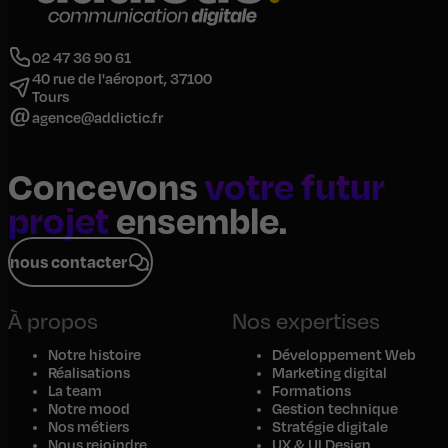
02 47 36 90 61
40 rue de l'aéroport, 37100
Tours
agence@addictic.fr
Concevons
votre futur
projet
ensemble.
nous contacter
À propos
Nos expertises
Notre histoire
Développement Web
Réalisations
Marketing digital
La team
Formations
Notre mood
Gestion technique
Nos métiers
Stratégie digitale
Nous rejoindre
UX & UI Design