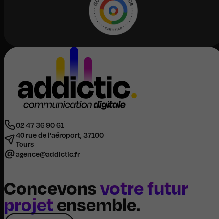
02 47 36 90 61
40 rue de l'aéroport, 37100
Tours
agence@addictic.fr
Concevons
votre futur
projet
ensemble.