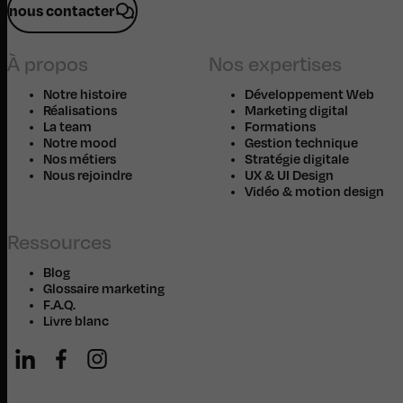
nous contacter
À propos
Nos expertises
Notre histoire
Développement Web
Réalisations
Marketing digital
La team
Formations
Notre mood
Gestion technique
Nos métiers
Stratégie digitale
Nous rejoindre
UX & UI Design
Vidéo & motion design
Ressources
Blog
Glossaire marketing
F.A.Q.
Livre blanc