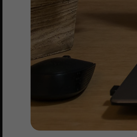
En 2021, la société a constaté une augmentatio
Le noyau WordPress a connu des améliorations 