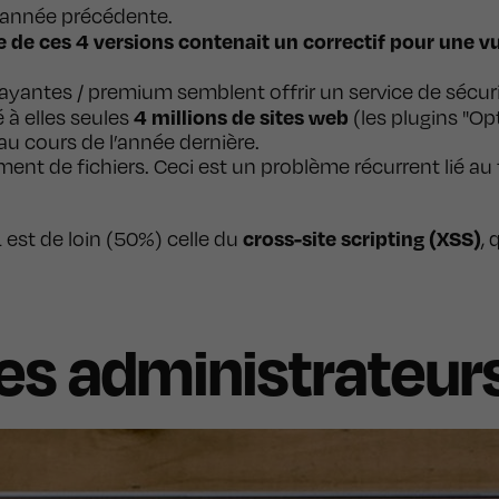
 payantes / premium semblent offrir un service de sécu
4 millions de sites web
 à elles seules
(les plugins "Op
u cours de l’année dernière.
ment de fichiers. Ceci est un problème récurrent lié a
cross-site scripting (XSS)
 est de loin (50%) celle du
,
les administrateur