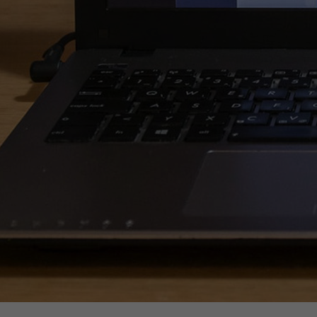
n de 150% des vulnérabilités reportées par rapport à 
L’un
durant l'année 2021 avec 4 versions de sécurité.